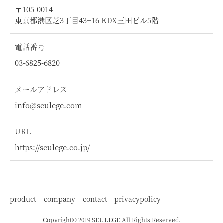
〒105-0014
東京都港区芝3丁目43−16 KDX三田ビル5階
電話番号
03-6825-6820
メールアドレス
info@seulege.com
URL
https://seulege.co.jp/
product
company
contact
privacypolicy
Copyright© 2019 SEULEGE All Rights Reserved.